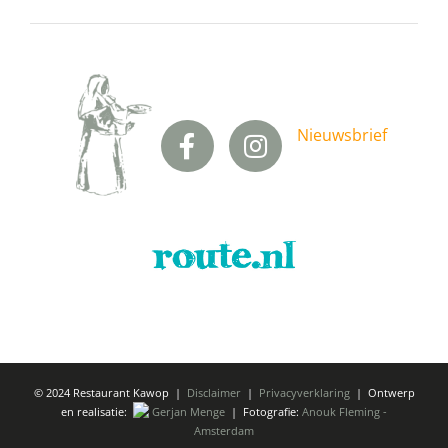
Nieuwsbrief
© 2024 Restaurant Kawop |
Disclaimer
|
Privacyverklaring
| Ontwerp
en realisatie:
Gerjan Menge
| Fotografie:
Anouk Fleming -
Amsterdam