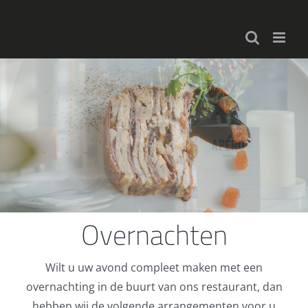
Ga
naar
inhoud
Overnachten
Wilt u uw avond compleet maken met een
overnachting in de buurt van ons restaurant, dan
hebben wij de volgende arrangementen voor u